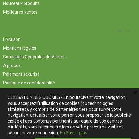
Nouveaux produits
Meilleures ventes
Notre société


Livraison
Mentions légales
Conditions Générales de Ventes
A propos
Paiement sécurisé
Politique de confidentialité
×
Politique des cookies
UTILISATION DES COOKIES - En poursuivant votre navigation,
Contactez-nous
vous acceptez l'utilisation de cookies (ou technologies
similaires), y compris de partenaires tiers pour suivre votre
navigation, actualiser votre panier, vous proposer de la publicité
Informations
keyboard_arrow_down
keyboard_arrow_up
ciblée et des contenus pertinents au regard de vos centres
Au jardin Realmontais
d'intérêts, vous reconnaitre lors de votre prochaine visite et
4 Rue Victor Hugo
sécuriser votre connexion.
En Savoir plus
81120 Réalmont